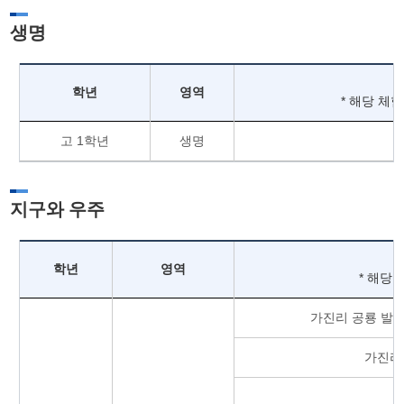
생명
학년
영역
* 해당 체
고 1학년
생명
지구와 우주
학년
영역
* 해당
가진리 공룡 발자
가진리,