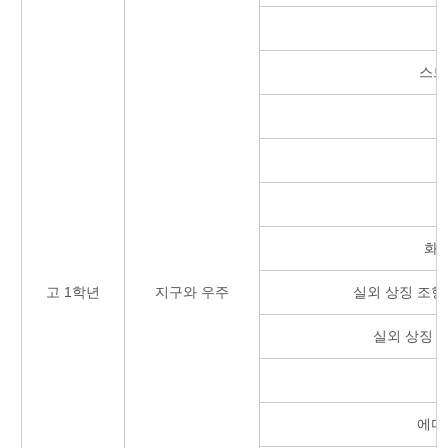
스트
화
고 1학년
지구와 우주
실외 상징 조형
실외 상징 
에디