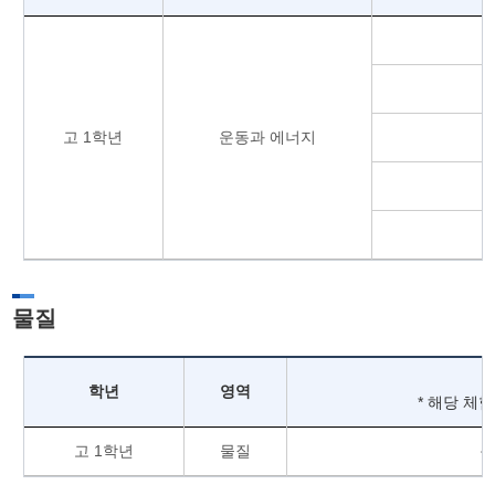
고 1학년
운동과 에너지
물질
학년
영역
* 해당 체
고 1학년
물질
원