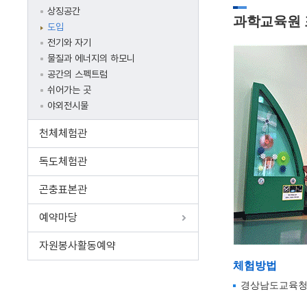
상징공간
과학교육원
도입
전기와 자기
물질과 에너지의 하모니
공간의 스펙트럼
쉬어가는 곳
야외전시물
천체체험관
독도체험관
곤충표본관
예약마당
자원봉사활동예약
체험방법
경상남도교육청 