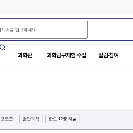
과학관
과학탐구체험·수업
알림·참여
 포토존
첨단과학
황도 12궁 터널