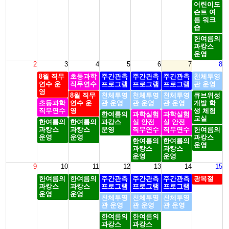
어린이도
슨트 여
름 워크
숍
한여름의
과캉스
운영
2
3
4
5
6
7
8
8월 직무
초등과학
주간관측
주간관측
주간관측
천체투영
연수 운
직무연수
프로그램
프로그램
프로그램
관 운영
영
8월 직무
천체투영
천체투영
천체투영
큐브위성
초등과학
연수 운
관 운영
관 운영
관 운영
개발 학
직무연수
영
생 체험
한여름의
과학실험
과학실험
교실
한여름의
한여름의
과캉스
실 안전
실 안전
과캉스
과캉스
운영
직무연수
직무연수
한여름의
운영
운영
과캉스
한여름의
한여름의
운영
과캉스
과캉스
운영
운영
9
10
11
12
13
14
15
한여름의
한여름의
주간관측
주간관측
주간관측
광복절
과캉스
과캉스
프로그램
프로그램
프로그램
운영
운영
천체투영
천체투영
천체투영
관 운영
관 운영
관 운영
한여름의
한여름의
과캉스
과캉스