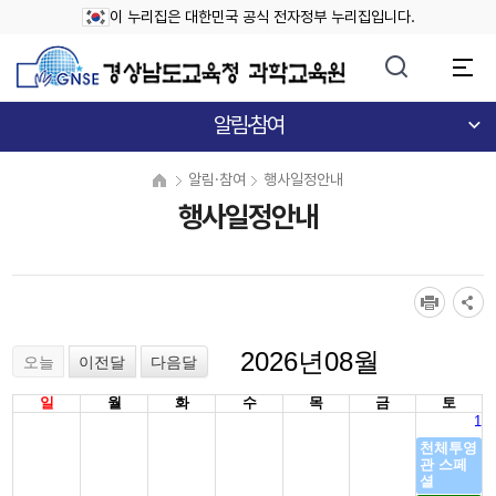
이 누리집은 대한민국 공식 전자정부 누리집입니다.
알림·참여
알림·참여
행사일정안내
행사일정안내
2026년08월
오늘
이전달
다음달
일
월
화
수
목
금
토
1
천체투영
관 스페
셜