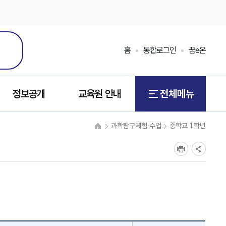
홈
통합로그인
꿈e온
정보공개
교육원 안내
전체메뉴
과학탐구체험·수업
중학교 1학년